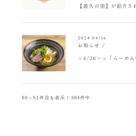
【遊久の里】が紹介さ
2024 04/16
お知らせ
＜4/26～＞「らーめ
60～51
件目を表示 / 384件中