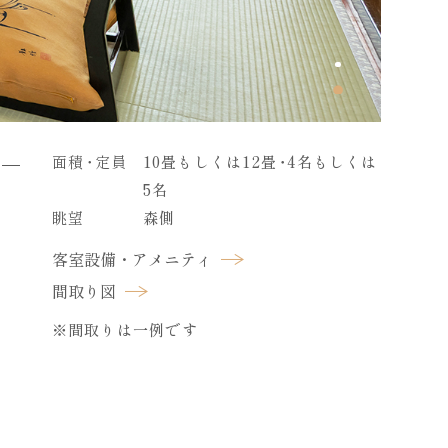
面積
・
定員
10畳もしくは12畳
・
4名もしくは
5名
眺望
森側
客室設備・アメニティ
間取り図
※間取りは一例です