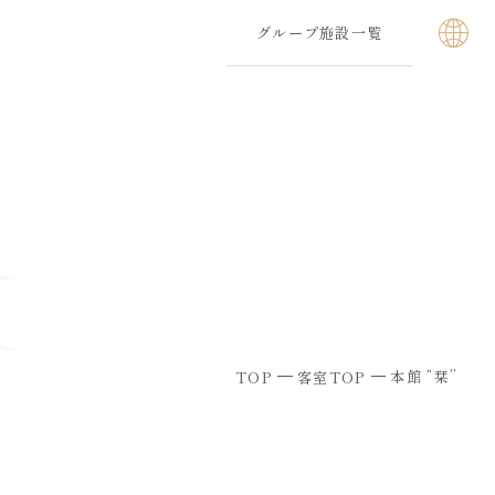
グループ施設一覧
本館 “栞”
TOP
客室TOP