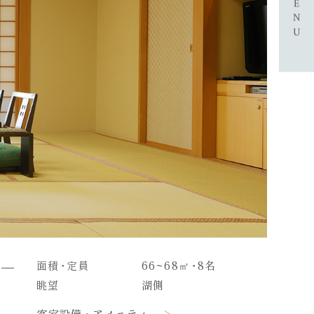
MENU
面積
・
定員
66~68㎡
・
8名
眺望
湖側