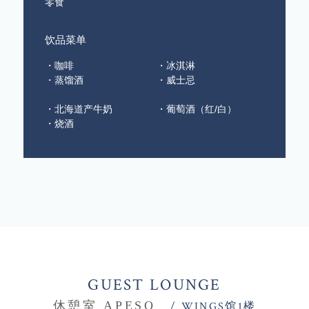
零食
饮品菜单
・咖啡
・冰淇淋
・蒸馏酒
・威士忌
・北海道产牛奶
・葡萄酒（红/白）
・烧酒
GUEST LOUNGE
休憩室 APESO
/ WINGS馆1楼