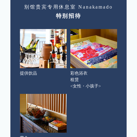
别馆贵宾专用休息室 Nanakamado
特别招待
提供饮品
彩色浴衣
租赁
<女性・小孩子>