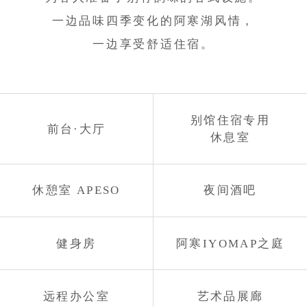
一边品味四季变化的阿寒湖风情，
一边享受舒适住宿。
别馆住宿专用
前台·大厅
休息室
休憩室 APESO
夜间酒吧
健身房
阿寒IYOMAP之庭
远程办公室
艺术品展廊