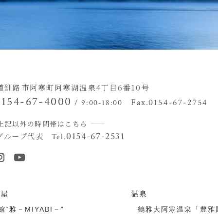
道釧路市阿寒町阿寒湖温泉4丁目
6番10号
0154-67-4000
Fax.0154-67-2754
/ 9:00-18:00
上記以外の時間帯はこちら
0154-67-2531
グループ代表
Tel.
部屋
温泉
館“雅－MIYABI－”
鶴雅大阿寒温泉「豊雅