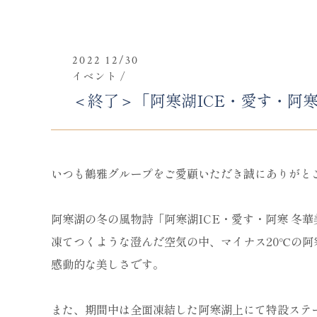
2022 12/30
イベント
＜終了＞「阿寒湖ICE・愛す・阿
いつも鶴雅グループをご愛顧いただき誠にありがと
阿寒湖の冬の風物詩「阿寒湖ICE・愛す・阿寒 冬華美
凍てつくような澄んだ空気の中、マイナス20℃の
感動的な美しさです。
また、期間中は全面凍結した阿寒湖上にて特設ステ