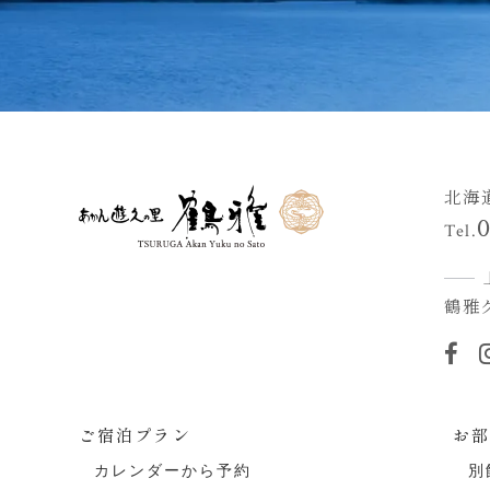
北海
Tel.
鶴雅
ご宿泊プラン
お
カレンダーから予約
別