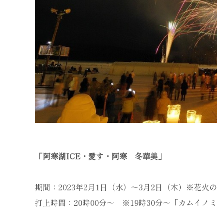
「阿寒湖ICE・愛す・阿寒 冬華美」
期間：2023年2月1日（水）～3月2日（木）※花火
打上時間：20時00分～ ※19時30分～「カムイ