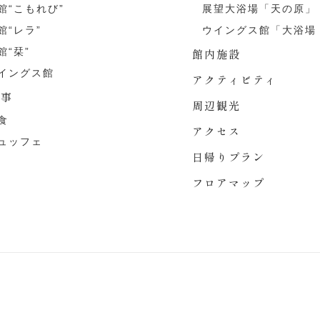
館“こもれび”
展望大浴場「天の原」
館“レラ”
ウイングス館「大浴場
館“栞”
館内施設
イングス館
アクティビティ
食事
周辺観光
食
アクセス
ュッフェ
日帰りプラン
フロアマップ