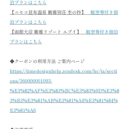
泊プランはこちら
【ニセコ昆布温泉 鶴雅別荘 杢の抄】
航空券付き宿
泊プランはこちら
【函館大沼 鶴雅リゾート エプイ】
航空券付き宿泊
プランはこちら
◆クーポンの利用方法 ご案内ページ
https://timedesignhelp.zendesk.com/hc/ja/secti
ons/360000001093-
%E3%82%AF%E3%83%BC%E3%83%9D%E3%8
3%B3%E3%81%AB%E3%81%A4%E3%81%84%
E3%81%A6