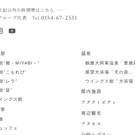
上記以外の時間帯はこちら
0154-67-2531
グループ代表
Tel.
部屋
温泉
館“雅－MIYABI－”
鶴雅大阿寒温泉「豊雅
館“こもれび”
展望大浴場「天の原」
館“レラ”
ウイングス館「大浴場
館“栞”
館内施設
イングス館
アクティビティ
食事
周辺観光
食
アクセス
ュッフェ
日帰りプラン