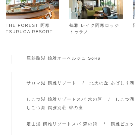
THE FOREST 阿寒
鶴雅 レイク阿寒ロッジ
TSURUGA RESORT
トゥラノ
屈斜路湖 鶴雅オーベルジュ SoRa
サロマ湖 鶴雅リゾート
北天の丘 あばしり湖
しこつ湖 鶴雅リゾートスパ 水の謌
しこつ湖
しこつ湖 鶴雅別荘 碧の座
定山渓 鶴雅リゾートスパ 森の謌
鶴雅ビュッ