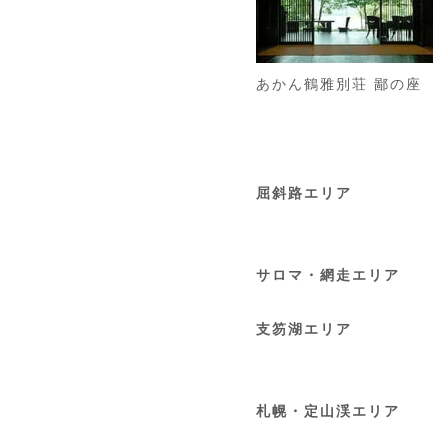
あかん鶴雅別荘
鄙の座
屈斜路エリア
サロマ・網走エリア
支笏湖エリア
札幌・定山渓エリア