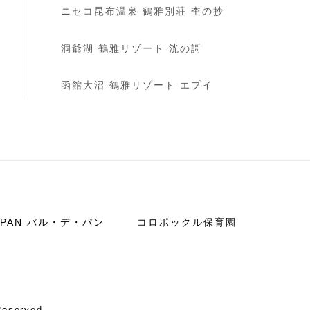
ニセコ昆布温泉 鶴雅別荘 杢の抄
洞爺湖 鶴雅リゾート 洸の謌
函館大沼 鶴雅リゾート エプイ
E PAN バル・デ・パン
コロポックル保育園
Reserved.