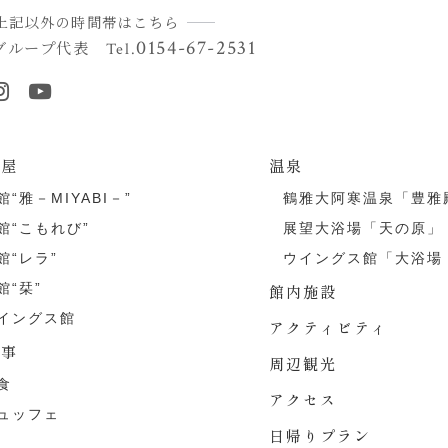
上記以外の時間帯はこちら
0154-67-2531
グループ代表
Tel.
部屋
温泉
館“雅－MIYABI－”
鶴雅大阿寒温泉「豊雅
館“こもれび”
展望大浴場「天の原」
館“レラ”
ウイングス館「大浴場
館“栞”
館内施設
イングス館
アクティビティ
食事
周辺観光
食
アクセス
ュッフェ
日帰りプラン