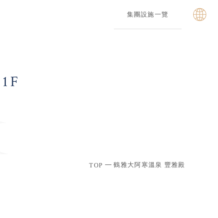
集團設施一覽
1F
鶴雅大阿寒溫泉 豐雅殿
TOP