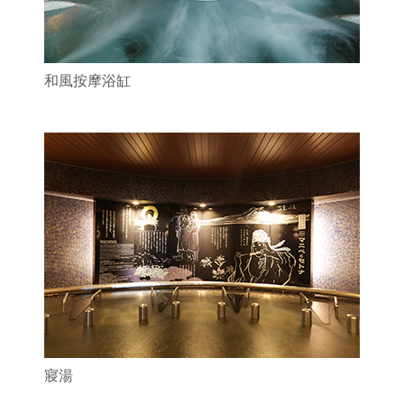
和風按摩浴缸
寢湯