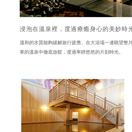
浸泡在溫泉裡，
度過療癒身心的美妙時
溫和的水質能夠緩解旅行疲憊。在大浴場一邊眺望整
寒的溫泉中徹底放鬆，度過寧靜悠然的片刻時光。