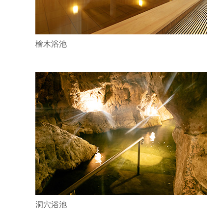
檜木浴池
洞穴浴池