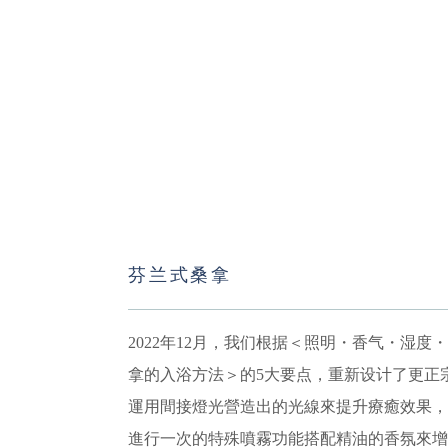
芬兰式桑拿
2022年12月，我们根据＜照明・香气・湿度
拿的入浴方法＞的5大要点，重新设计了更正
運用間接燈光營造出的光線來提升療癒效果，
進行一次的特殊噴霧功能搭配精油的香氛來增