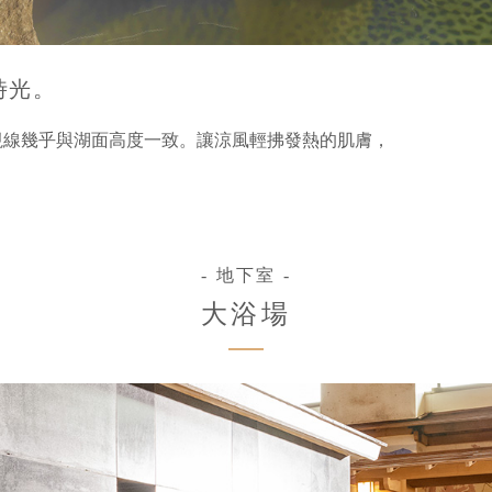
時光。
視線幾乎與湖面高度一致。讓涼風輕拂發熱的肌膚，
- 地下室 -
大浴場