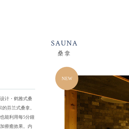
SAUNA
桑拿
NEW
・设计・鹤雅式桑
宗的芬兰式桑拿。
也能利用每5分鐘
加療癒效果。内