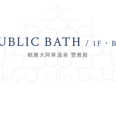
UBLIC BATH
/ 1F・B
鶴雅大阿寒溫泉 豐雅殿