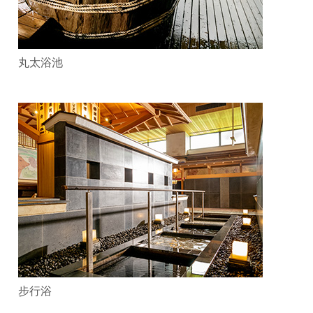
丸太浴池
步行浴