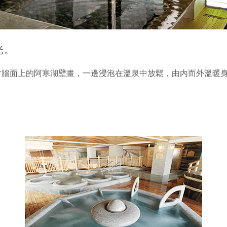
光。
片牆面上的阿寒湖壁畫，一邊浸泡在溫泉中放鬆，由內而外溫暖