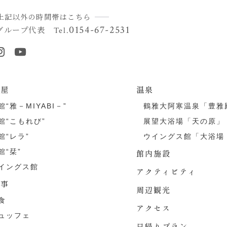
上記以外の時間帯はこちら
0154-67-2531
グループ代表
Tel.
部屋
温泉
館“雅－MIYABI－”
鶴雅大阿寒温泉「豊雅
館“こもれび”
展望大浴場「天の原」
館“レラ”
ウイングス館「大浴場
館“栞”
館内施設
イングス館
アクティビティ
食事
周辺観光
食
アクセス
ュッフェ
日帰りプラン