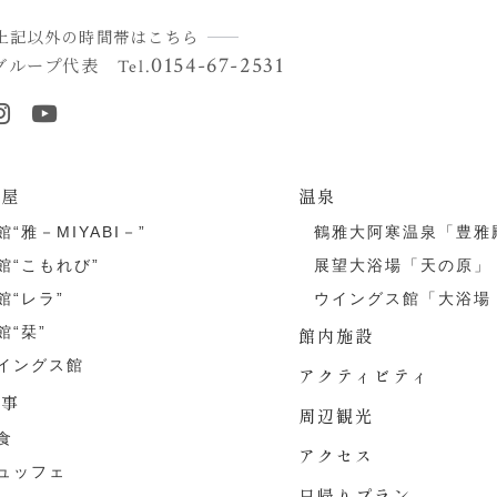
上記以外の時間帯はこちら
0154-67-2531
グループ代表
Tel.
部屋
温泉
館“雅－MIYABI－”
鶴雅大阿寒温泉「豊雅
館“こもれび”
展望大浴場「天の原」
館“レラ”
ウイングス館「大浴場
館“栞”
館内施設
イングス館
アクティビティ
食事
周辺観光
食
アクセス
ュッフェ
日帰りプラン