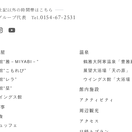
上記以外の時間帯はこちら
0154-67-2531
グループ代表
Tel.
部屋
温泉
館“雅－MIYABI－”
鶴雅大阿寒温泉「豊雅
館“こもれび”
展望大浴場「天の原」
館“レラ”
ウイングス館「大浴場
館“栞”
館内施設
イングス館
アクティビティ
食事
周辺観光
食
アクセス
ュッフェ
日帰りプラン