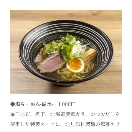
◆塩らーめん-湖水-
1,000円
羅臼昆布、煮干、北海道産鶏ガラ、かつおだしを
使用した特製スープに、北見津村製麺の鶴雅オリ